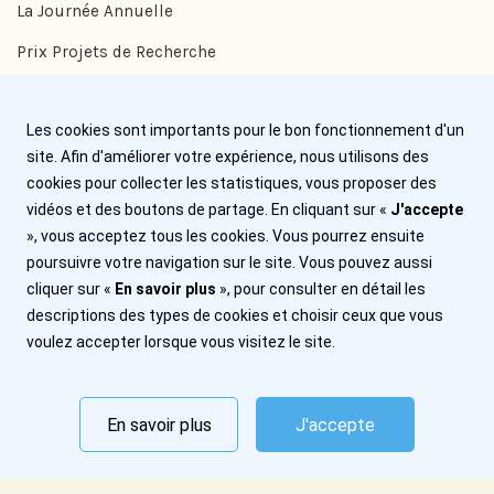
La Journée Annuelle
Prix Projets de Recherche
Prix Benjamin Delessert
Les cookies sont importants pour le bon fonctionnement d'un
Prix Jean Trémolières
site. Afin d'améliorer votre expérience, nous utilisons des
cookies pour collecter les statistiques, vous proposer des
Aide
vidéos et des boutons de partage. En cliquant sur «
J'accepte
», vous acceptez tous les cookies. Vous pourrez ensuite
Nous contacter
poursuivre votre navigation sur le site. Vous pouvez aussi
cliquer sur «
En savoir plus
», pour consulter en détail les
Plan du site
descriptions des types de cookies et choisir ceux que vous
Mentions légales
voulez accepter lorsque vous visitez le site.
Abonnez-vous
En savoir plus
J'accepte
© 2026 Institut Benjamin Delessert. Tous droits réservés.
Politique de confidentialité