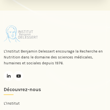
LinkedIn pour suivre nos actualités,
événements et les avancées de
l'Institut.
Abonnez-vous sur LinkedIn
L'Institut Benjamin Delessert encourage la Recherche en
Nutrition dans le domaine des sciences médicales,
humaines et sociales depuis 1976.
Si vous préférez suivre notre actu par
mail, recevez nos newsletters en
fonction de vos centres d'intérêt :
Découvrez-nous
Journée annuelle
Prix Projets de Recherche
L'Institut