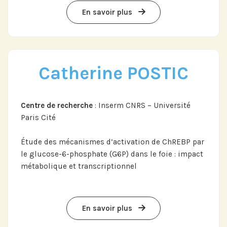
En savoir plus
Abonnez-vous à notre compte
LinkedIn pour suivre nos actualités,
événements et les avancées de
Catherine POSTIC
l'Institut.
Centre de recherche
: Inserm CNRS – Université
Paris Cité
Abonnez-vous sur LinkedIn
Étude des mécanismes d’activation de ChREBP par
le glucose-6-phosphate (G6P) dans le foie : impact
métabolique et transcriptionnel
Si vous préférez suivre notre actu par
mail, recevez nos newsletters en
En savoir plus
fonction de vos centres d'intérêt :