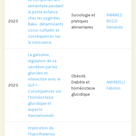
alimentaire pendant
la petite enfance
Sociologie et
RAMIREZ-
chez les pygmées
2023
pratiques
ROZZI
Baka : déterminants
alimentaires
Fernando
socio-culturels et
conséquences sur
la croissance
La gelsoline,
régulation de sa
sécrétion par les
glucides et
Obésité,
interaction avec le
Diabète et
ANDREELLI
2023
GLP-1 :
homéostasie
Fabrizio
Conséquences sur
glucidique
l’homéostasie
glucidique et
aspects
translationnels
Implication de
l’hypothalamus