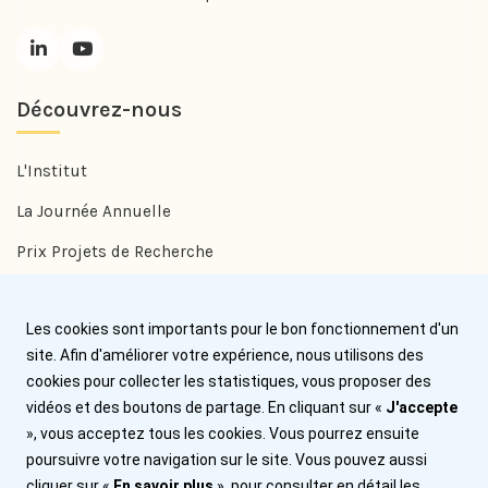
Découvrez-nous
L'Institut
La Journée Annuelle
Prix Projets de Recherche
Prix Benjamin Delessert
Les cookies sont importants pour le bon fonctionnement d'un
Prix Jean Trémolières
site. Afin d'améliorer votre expérience, nous utilisons des
cookies pour collecter les statistiques, vous proposer des
Aide
vidéos et des boutons de partage. En cliquant sur «
J'accepte
», vous acceptez tous les cookies. Vous pourrez ensuite
Nous contacter
poursuivre votre navigation sur le site. Vous pouvez aussi
cliquer sur «
En savoir plus
», pour consulter en détail les