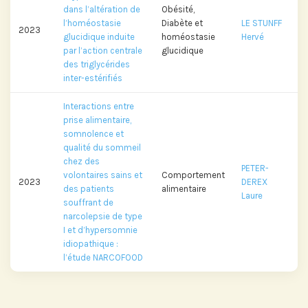
dans l’altération de
Obésité,
l’homéostasie
Diabète et
LE STUNFF
2023
glucidique induite
homéostasie
Hervé
par l’action centrale
glucidique
des triglycérides
inter-estérifiés
Interactions entre
prise alimentaire,
somnolence et
qualité du sommeil
chez des
PETER-
volontaires sains et
Comportement
2023
DEREX
des patients
alimentaire
Laure
souffrant de
narcolepsie de type
I et d’hypersomnie
idiopathique :
l’étude NARCOFOOD