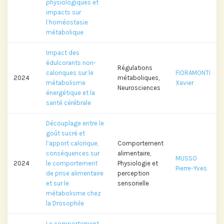
physiologiques et
impacts sur
l’homéostasie
métabolique
Impact des
édulcorants non-
Régulations
caloriques sur le
FIORAMONTI
2024
métaboliques,
métabolisme
Xavier
Neurosciences
énergétique et la
santé cérébrale
Découplage entre le
goût sucré et
l’apport calorique,
Comportement
conséquences sur
alimentaire,
MUSSO
2024
le comportement
Physiologie et
Pierre-Yves
de prise alimentaire
perception
et sur le
sensorielle
métabolisme chez
la Drosophile
Le comportement