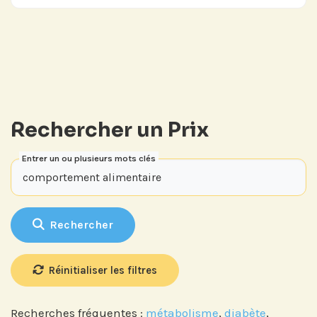
mail, recevez nos newsletters en
fonction de vos centres d'intérêt :
Journée annuelle
Prix Projets de Recherche
Rechercher un Prix
Entrer un ou plusieurs mots clés
Rechercher
Réinitialiser les filtres
Recherches fréquentes :
métabolisme
,
diabète
,