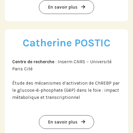
En savoir plus
Catherine POSTIC
Abonnez-vous à notre compte
LinkedIn pour suivre nos actualités,
événements et les avancées de
l'Institut.
Centre de recherche
: Inserm CNRS – Université
Paris Cité
Étude des mécanismes d’activation de ChREBP par
le glucose-6-phosphate (G6P) dans le foie : impact
métabolique et transcriptionnel
Abonnez-vous sur LinkedIn
En savoir plus
Si vous préférez suivre notre actu par