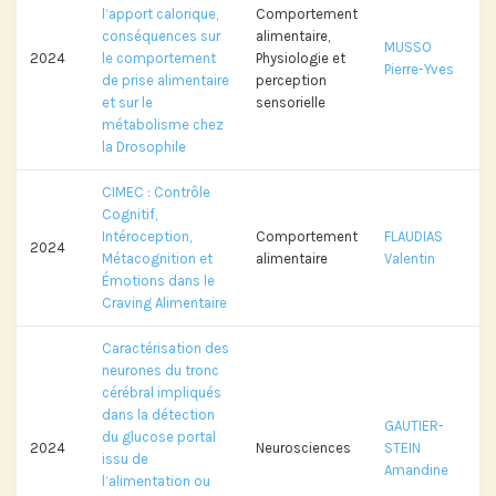
l’apport calorique,
Comportement
conséquences sur
alimentaire,
MUSSO
2024
le comportement
Physiologie et
Pierre-Yves
de prise alimentaire
perception
et sur le
sensorielle
métabolisme chez
la Drosophile
CIMEC : Contrôle
Cognitif,
Intéroception,
Comportement
FLAUDIAS
2024
Métacognition et
alimentaire
Valentin
Émotions dans le
Craving Alimentaire
Caractérisation des
neurones du tronc
cérébral impliqués
dans la détection
GAUTIER-
du glucose portal
2024
Neurosciences
STEIN
issu de
Amandine
l’alimentation ou