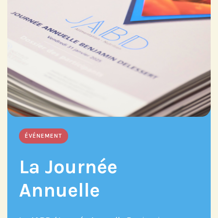
Abonnez-vous à notre compte
LinkedIn pour suivre nos actualités,
événements et les avancées de
l'Institut.
Abonnez-vous sur LinkedIn
ÉVÉNEMENT
La Journée
Si vous préférez suivre notre actu par
mail, recevez nos newsletters en
Annuelle
fonction de vos centres d'intérêt :
Journée annuelle