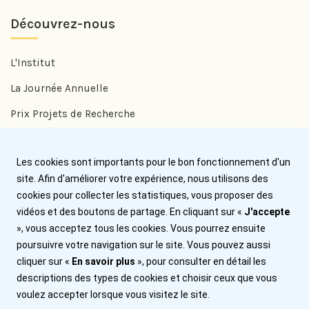
Découvrez-nous
L'Institut
La Journée Annuelle
Prix Projets de Recherche
Prix Benjamin Delessert
Les cookies sont importants pour le bon fonctionnement d'un
Prix Jean Trémolières
site. Afin d'améliorer votre expérience, nous utilisons des
cookies pour collecter les statistiques, vous proposer des
Aide
vidéos et des boutons de partage. En cliquant sur «
J'accepte
», vous acceptez tous les cookies. Vous pourrez ensuite
Nous contacter
poursuivre votre navigation sur le site. Vous pouvez aussi
cliquer sur «
En savoir plus
», pour consulter en détail les
Plan du site
descriptions des types de cookies et choisir ceux que vous
voulez accepter lorsque vous visitez le site.
Mentions légales